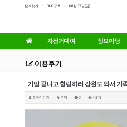
즐겨찾기
RSS 구독
08월 07일(금)
자전거대여
정보마당
이용후기
기말 끝나고 힐링하러 강원도 와서 가족
오후이야기
흔적
0
7,218