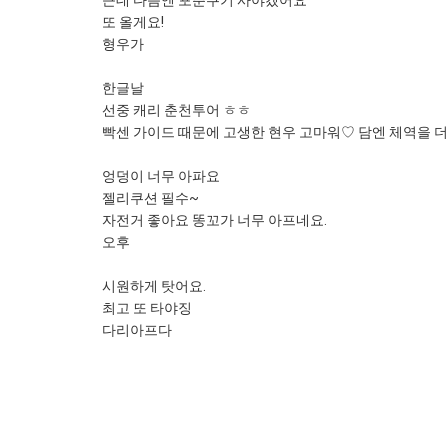
근데 다음엔 포춘쿠기 사야겠어요^^
또 올게요!
형우가
한글날
선중 캐리 춘천투어 ㅎㅎ
빡센 가이드 때문에 고생한 현우 고마워♡ 담엔 체역을 더
엉덩이 너무 아파요
젤리쿠션 필수~
자전거 좋아요 똥꼬가 너무 아프네요.
오후
시원하게 탓어요.
최고 또 타야징
다리아프다