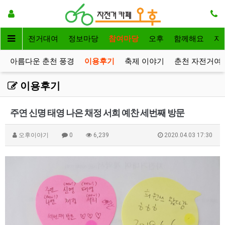
메인
자전거대여
정보마당
참여마당
오후
함께해요
자
아름다운 춘천 풍경
이용후기
축제 이야기
춘천 자전거여
이용후기
주연 신명 태영 나은 채정 서희 예찬 세번째 방문
오후이야기
0
6,239
2020.04.03 17:30