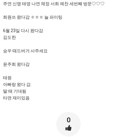
주연 신명 태영 나연 채정 서희 예찬 세번째 방문♡♡♡
희원쓰 왔다감 ㅎㅎㅎ 늘 파이팅
6월 23일 다시 왔다감
김도한
승우 때드버거 사주세요
윤주희 왔다감
태원
아빠랑 왔다 감.
딸 때 기대됨
타면 재미있음
0