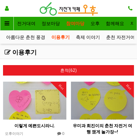
메인
자전거대여
정보마당
참여마당
오후
함께해요
자
아름다운 춘천 풍경
이용후기
축제 이야기
춘천 자전거여
이용후기
흔적(62)
Hot
Hot
이렇게 예쁜도시라니.
우미과 희진이의 춘천 자전거 여
행 쟀게 놀가장~!
0
오후이야기