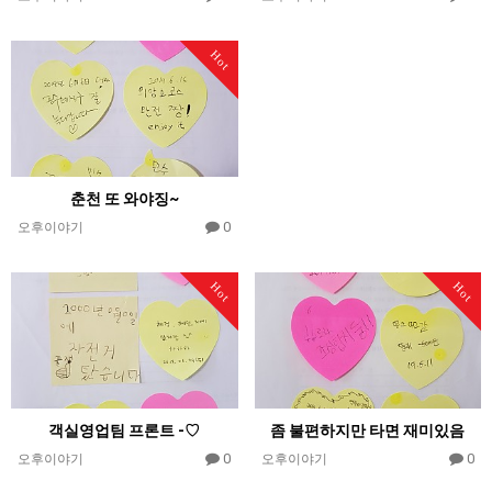
Hot
춘천 또 와야징~
0
오후이야기
Hot
Hot
객실영업팀 프론트 -♡
좀 불편하지만 타면 재미있음
0
0
오후이야기
오후이야기