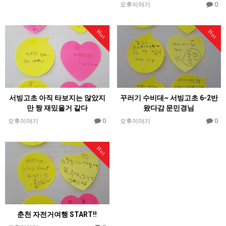
0
오후이야기
Hot
Hot
서빙고초 아직 타보지는 않았지
꾸러기 수비대~ 서빙고초 6-2반
만 짱 재밌을거 같다
왔다감 문민경님
0
0
오후이야기
오후이야기
Hot
춘천 자전거여행 START!!