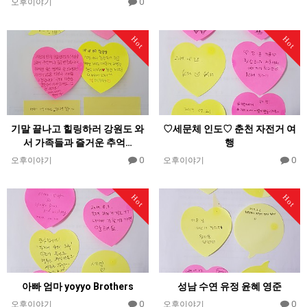
0
오후이야기
Hot
Hot
기말 끝나고 힐링하러 강원도 와
♡세문체 인도♡ 춘천 자전거 여
서 가족들과 즐거운 추억…
행
0
0
오후이야기
오후이야기
Hot
Hot
아빠 엄마 yoyyo Brothers
성남 수연 유정 윤혜 영준
0
0
오후이야기
오후이야기