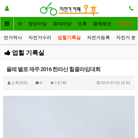
자전거대여
정보마당
참여마당
오후
함께해요
자전거
자전거역사
자전거수리
업힐기록실
자전거등록
자전거 분
업힐 기록실
올레 벨로 제주 2016 한라산 힐클라임대회
오후2020
0
14,740
2016.07.02 22:52