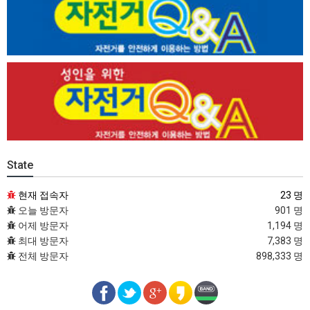
State
현재 접속자
23 명
오늘 방문자
901 명
어제 방문자
1,194 명
최대 방문자
7,383 명
전체 방문자
898,333 명